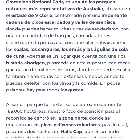
Grampians National Park, es uno de los parques
naturales más representativos de Australia
, ubicado en
el
estado de Victoria
, conformado por una i
mponente
cadena de picos escarpados y valles de arenisca
,
donde puedes hacer muchas rutas de senderismo, con
una gran cantidad de bosques, cascadas, flores
silvestres en la primavera, con animales nativos como
los
koalas, los canguros, los emús y las águilas de cola
de cuña
. Además es un lugar que cuenta con una rica
historia aborigen
, plasmada en arte rupestre, con rocas
que datan de millones de años, donde se puede escalar,
también, tiene zonas con extensos viñedos donde te
puedes deleitar con los vinos y la comida. En pocas
palabras, hay para todos los gustos.
Al ser un parque tan extenso, de aproximadamente
168.000 hectáreas, nuestro foco de atención para el
recorrido se centró en la
zona norte
, donde se
encuentran l
os picos y diversos miradores
; para lo cual,
pasamos dos noches en
Halls Gap
, que es un lindo