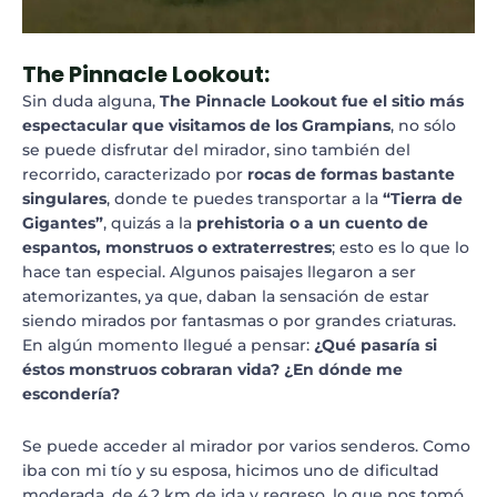
The Pinnacle Lookout:
Sin duda alguna,
The Pinnacle Lookout
fue el sitio más
espectacular que visitamos de los Grampians
, no sólo
se puede disfrutar del mirador, sino también del
recorrido, caracterizado por
rocas de formas bastante
singulares
, donde te puedes transportar a la
“Tierra de
Gigantes”
, quizás a la
prehistoria o a un cuento de
espantos, monstruos o extraterrestres
; esto es lo que lo
hace tan especial. Algunos paisajes llegaron a ser
atemorizantes, ya que, daban la sensación de estar
siendo mirados por fantasmas o por grandes criaturas.
En algún momento llegué a pensar:
¿Qué pasaría si
éstos monstruos cobraran vida? ¿En dónde me
escondería?
Se puede acceder al mirador por varios senderos. Como
iba con mi tío y su esposa, hicimos uno de dificultad
moderada, de 4,2 km de ida y regreso, lo que nos tomó