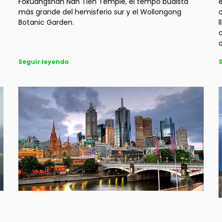
Fokuangshan Nan Tien Temple, el tempo budista
e
más grande del hemisferio sur y el Wollongong
c
Botanic Garden.
l
c
Seguir leyendo
S