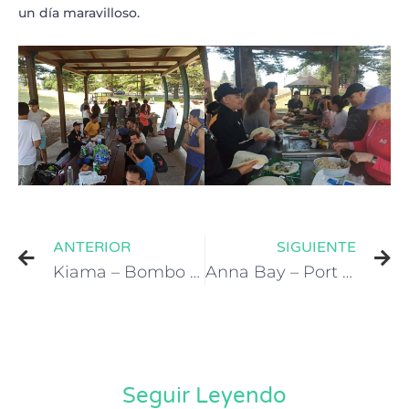
un día maravilloso.
Prev
N
ANTERIOR
SIGUIENTE
Kiama – Bombo Headland Quarry
Anna Bay – Port Stephens
Seguir Leyendo